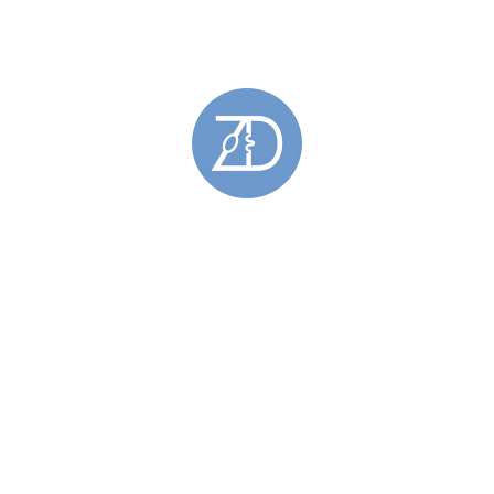
£
124.00